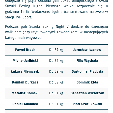
odbędzie się piąta odsłona gali boksu olimpijskiego z cyklu
Suzuki Boxing Night. Pierwsza walka rozpocznie się o
godzinie 19:15. Wydarzenie będzie transmitowane na żywo w
stacji TVP Sport.
Podczas gali Suzuki Boxing Night V dojdzie do dziesięciu
walk pomiędzy utytułowanymi zawodnikami w następujących
kategoriach wagowych:
Paweł Brach
Do 57 kg
Jarosław Iwanow
Michał Jarliński
Do 69 kg
Filip Wąchała
Łukasz Niemczyk
Do 69 kg
Bartłomiej Przybyła
Damian Durkacz
Do 69 kg
Dominik Kida
Mateusz Goiński
Do 81 kg
Sebastian Wiktorzak
Daniel Adamiec
Do 81 kg
Piotr Szczukowski