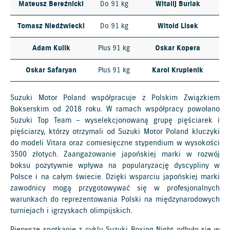
Mateusz Bereźnicki
Do 91 kg
Witalij Burlak
Tomasz Niedźwiecki
Do 91 kg
Witold Lisek
Adam Kulik
Plus 91 kg
Oskar Kopera
Oskar Safaryan
Plus 91 kg
Karol Krupienik
Suzuki Motor Poland współpracuje z Polskim Związkiem
Bokserskim od 2018 roku. W ramach współpracy powołano
Suzuki Top Team – wyselekcjonowaną grupę pięściarek i
pięściarzy, którzy otrzymali od Suzuki Motor Poland kluczyki
do modeli Vitara oraz comiesięczne stypendium w wysokości
3500 złotych. Zaangażowanie japońskiej marki w rozwój
boksu pozytywnie wpływa na popularyzację dyscypliny w
Polsce i na całym świecie. Dzięki wsparciu japońskiej marki
zawodnicy mogą przygotowywać się w profesjonalnych
warunkach do reprezentowania Polski na międzynarodowych
turniejach i igrzyskach olimpijskich.
Pierwsze spotkanie z cyklu Suzuki Boxing Night odbyło się w