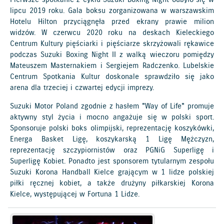
lipcu 2019 roku. Gala boksu zorganizowana w warszawskim
Hotelu Hilton przyciągnęła przed ekrany prawie milion
widzów. W czerwcu 2020 roku na deskach Kieleckiego
Centrum Kultury pięściarki i pięściarze skrzyżowali rękawice
podczas Suzuki Boxing Night II z walką wieczoru pomiędzy
Mateuszem Masternakiem i Sergiejem Radczenko. Lubelskie
Centrum Spotkania Kultur doskonale sprawdziło się jako
arena dla trzeciej i czwartej edycji imprezy.
Suzuki Motor Poland zgodnie z hasłem "Way of Life" promuje
aktywny styl życia i mocno angażuje się w polski sport.
Sponsoruje polski boks olimpijski, reprezentację koszykówki,
Energa Basket Ligę, koszykarską 1 Ligę Mężczyzn,
reprezentację szczypiornistów oraz PGNiG Superligę i
Superligę Kobiet. Ponadto jest sponsorem tytularnym zespołu
Suzuki Korona Handball Kielce grającym w 1 lidze polskiej
piłki ręcznej kobiet, a także drużyny piłkarskiej Korona
Kielce, występującej w Fortuna 1 Lidze.