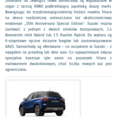
zmianami na zewnątrz nowe samochody są wyposażone w
zegar z tarczą KANJI podkreślający japońską duszę marki.
Nawiązując do trzydziestopięcioletniej historii modelu Vitara
na desce rozdzielczej umieszczono też okolicznościowy
emblemat „35th Anniversary Special Edition”. Suzuki można
zamówić z jednym z dwóch silników benzynowych, 1.4
BoosterJet mild Hybrid lub 1.5 DualJet Hybrid. Do wyboru są
6-stopniowe ręczne skrzynie biegów lub zautomatyzowane
6AGS. Samochody są oferowane – co oczywiste w Suzuki – z
napędem na przednią lub obie osie. Co najważniejsze edycja
specjalna kosztuje tyle samo co pozostałe Vitary z
malowaniem dwukolorowym, choć liczba nowych aut jest
ograniczona.