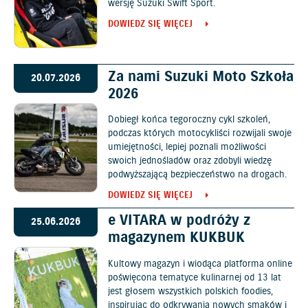
wersję Suzuki Swift Sport.
DOWIEDZ SIĘ WIĘCEJ
Za nami Suzuki Moto Szkoła
20.07.2026
2026
Dobiegł końca tegoroczny cykl szkoleń,
podczas których motocykliści rozwijali swoje
umiejętności, lepiej poznali możliwości
swoich jednośladów oraz zdobyli wiedzę
podwyższającą bezpieczeństwo na drogach.
DOWIEDZ SIĘ WIĘCEJ
e VITARA w podróży z
25.06.2026
magazynem KUKBUK
Kultowy magazyn i wiodąca platforma online
poświęcona tematyce kulinarnej od 13 lat
jest głosem wszystkich polskich foodies,
inspirując do odkrywania nowych smaków i