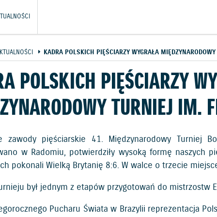
TUALNOŚCI
KTUALNOŚCI
KADRA POLSKICH PIĘŚCIARZY WYGRAŁA MIĘDZYNARODOWY T
A POLSKICH PIĘŚCIARZY W
ZYNARODOWY TURNIEJ IM. 
we zawody pięściarskie 41. Międzynarodowy Turniej B
wano w Radomiu, potwierdziły wysoką formę naszych pięś
h pokonali Wielką Brytanię 8:6. W walce o trzecie miejsce
turnieju był jednym z etapów przygotowań do mistrzostw E
egorocznego Pucharu Świata w Brazylii reprezentacja Pols