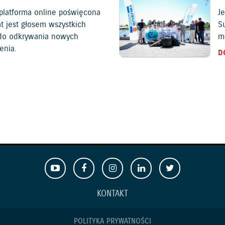
platforma online poświęcona
Je
at jest głosem wszystkich
S
c do odkrywania nowych
mł
enia.
D
KONTAKT
POLITYKA PRYWATNOŚCI