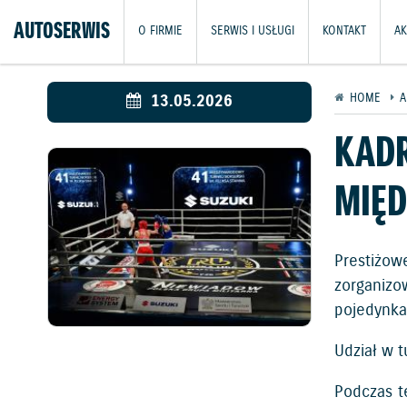
AUTOSERWIS
O FIRMIE
SERWIS I USŁUGI
KONTAKT
AK
13.05.2026
HOME
A
KADR
MIĘD
Prestiżo
zorganizo
pojedynkac
Udział w 
Podczas t