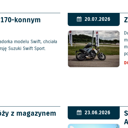
w 170-konnym
Z
20.07.2026
D
mo
adorka modelu Swift, chciała
m
ję Suzuki Swift Sport.
p
D
óży z magazynem
S
23.06.2026