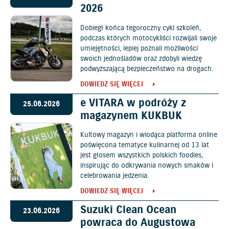
2026
Dobiegł końca tegoroczny cykl szkoleń,
podczas których motocykliści rozwijali swoje
umiejętności, lepiej poznali możliwości
swoich jednośladów oraz zdobyli wiedzę
podwyższającą bezpieczeństwo na drogach.
DOWIEDZ SIĘ WIĘCEJ
e VITARA w podróży z
25.06.2026
magazynem KUKBUK
Kultowy magazyn i wiodąca platforma online
poświęcona tematyce kulinarnej od 13 lat
jest głosem wszystkich polskich foodies,
inspirując do odkrywania nowych smaków i
celebrowania jedzenia.
DOWIEDZ SIĘ WIĘCEJ
Suzuki Clean Ocean
23.06.2026
powraca do Augustowa