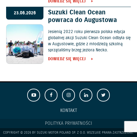
DOWIEDZ SIĘ WIĘCEJ
Suzuki Clean Ocean
23.06.2026
powraca do Augustowa
Jesienią 2022 roku pierwsza polska edycja
globalnej akcji Suzuki Clean Ocean odbyła się
w Augustowie, gdzie z młodzieżą szkolną
sprzątaliśmy brzeg jeziora Necko.
DOWIEDZ SIĘ WIĘCEJ
KONTAKT
POLITYKA PRYWATNOŚCI
COPYRIGHT © 2026 BY SUZUKI MOTOR POLAND SP. Z O.O. WSZELKIE PRAWA ZASTRZEŻONE.