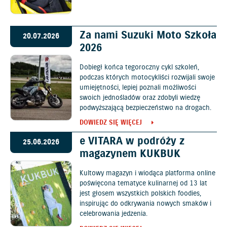
Za nami Suzuki Moto Szkoła
20.07.2026
2026
Dobiegł końca tegoroczny cykl szkoleń,
podczas których motocykliści rozwijali swoje
umiejętności, lepiej poznali możliwości
swoich jednośladów oraz zdobyli wiedzę
podwyższającą bezpieczeństwo na drogach.
DOWIEDZ SIĘ WIĘCEJ
e VITARA w podróży z
25.06.2026
magazynem KUKBUK
Kultowy magazyn i wiodąca platforma online
poświęcona tematyce kulinarnej od 13 lat
jest głosem wszystkich polskich foodies,
inspirując do odkrywania nowych smaków i
celebrowania jedzenia.