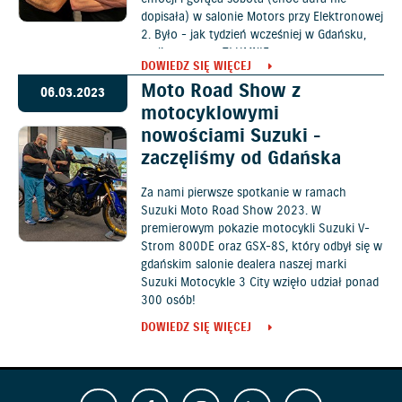
dopisała) w salonie Motors przy Elektronowej
2. Było - jak tydzień wcześniej w Gdańsku,
czyli po prostu TŁUMNIE.
DOWIEDZ SIĘ WIĘCEJ
Moto Road Show z
06.03.2023
motocyklowymi
nowościami Suzuki -
zaczęliśmy od Gdańska
Za nami pierwsze spotkanie w ramach
Suzuki Moto Road Show 2023. W
premierowym pokazie motocykli Suzuki V-
Strom 800DE oraz GSX-8S, który odbył się w
gdańskim salonie dealera naszej marki
Suzuki Motocykle 3 City wzięło udział ponad
300 osób!
DOWIEDZ SIĘ WIĘCEJ