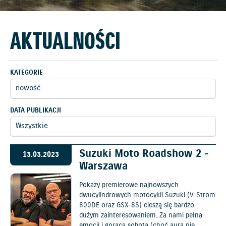
AKTUALNOŚCI
KATEGORIE
DATA PUBLIKACJI
Suzuki Moto Roadshow 2 -
13.03.2023
Warszawa
Pokazy premierowe najnowszych
dwucylindrowych motocykli Suzuki (V-Strom
800DE oraz GSX-8S) cieszą się bardzo
dużym zainteresowaniem. Za nami pełna
emocji i gorąca sobota (choć aura nie