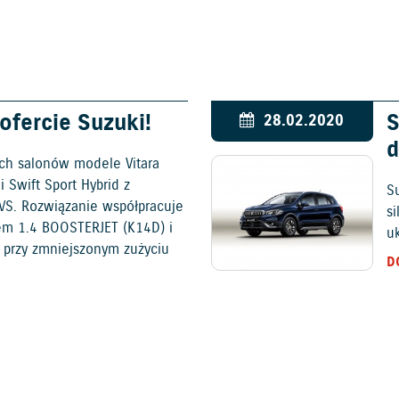
fercie Suzuki!
S
28.02.2020
d
ch salonów modele Vitara
 Swift Sport Hybrid z
S
VS. Rozwiązanie współpracuje
s
em 1.4 BOOSTERJET (K14D) i
u
 przy zmniejszonym zużyciu
D