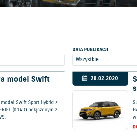
DATA PUBLIKACJI
a model Swift
S
28.02.2020
s
model Swift Sport Hybrid z
S
ERJET (K14D) połączonym z
H
VS.
w
D